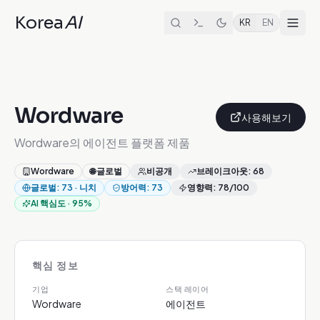
Korea
AI
KR
EN
Wordware
사용해보기
Wordware의 에이전트 플랫폼 제품
Wordware
🌐
글로벌
비공개
브레이크아웃
:
68
글로벌
:
73
·
니치
방어력
:
73
영향력
:
78
/100
AI 핵심도
·
95
%
핵심 정보
기업
스택 레이어
Wordware
에이전트