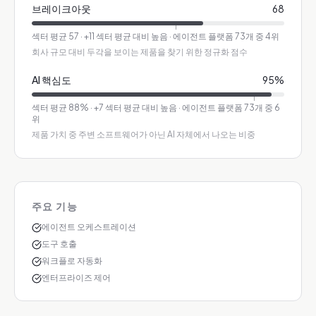
브레이크아웃
68
섹터 평균
57
·
+11 섹터 평균 대비 높음
· 에이전트 플랫폼 73개 중 4위
회사 규모 대비 두각을 보이는 제품을 찾기 위한 정규화 점수
AI 핵심도
95
%
섹터 평균
88
%
·
+7 섹터 평균 대비 높음
· 에이전트 플랫폼 73개 중 6
위
제품 가치 중 주변 소프트웨어가 아닌 AI 자체에서 나오는 비중
주요 기능
에이전트 오케스트레이션
도구 호출
워크플로 자동화
엔터프라이즈 제어