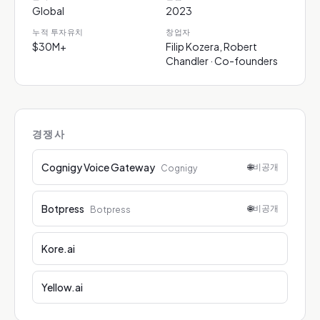
Global
2023
누적 투자유치
창업자
$30M+
Filip Kozera, Robert
Chandler · Co-founders
경쟁사
Cognigy Voice Gateway
🌐
비공개
Cognigy
Botpress
🌐
비공개
Botpress
Kore.ai
Yellow.ai