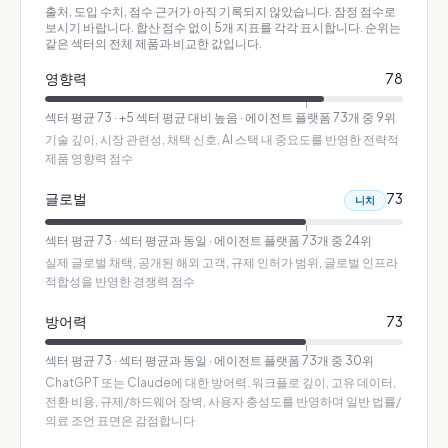
출처, 도입 수치, 점수 근거가 아직 기록되지 않았습니다. 잠정 점수로
보시기 바랍니다.
합산 점수 없이 5개 지표를 각각 표시합니다. 순위는
같은 섹터의 전체 제품과 비교한 값입니다.
영향력
78
섹터 평균
73
·
+5 섹터 평균 대비 높음
· 에이전트 플랫폼 73개 중 9위
기술 깊이, 시장 관련성, 채택 신호, AI 스택 내 중요도를 반영한 전략적
제품 영향력 점수
글로벌
73
니치
섹터 평균
73
·
섹터 평균과 동일
· 에이전트 플랫폼 73개 중 24위
실제 글로벌 채택, 공개된 해외 고객, 규제 인허가 범위, 글로벌 인프라
적합성을 반영한 경쟁력 점수
방어력
73
섹터 평균
73
·
섹터 평균과 동일
· 에이전트 플랫폼 73개 중 30위
ChatGPT 또는 Claude에 대한 방어력. 워크플로 깊이, 고유 데이터,
전환 비용, 규제/하드웨어 장벽, 사용자 충성도를 반영하며 일반 법률/
의료 조언 표면은 감점합니다