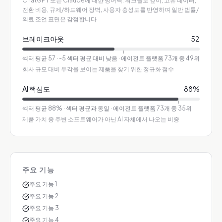
ChatGPT 또는 Claude에 대한 방어력. 워크플로 깊이, 고유 데이터,
전환 비용, 규제/하드웨어 장벽, 사용자 충성도를 반영하며 일반 법률/
의료 조언 표면은 감점합니다
브레이크아웃
52
섹터 평균
57
·
-5 섹터 평균 대비 낮음
· 에이전트 플랫폼 73개 중 49위
회사 규모 대비 두각을 보이는 제품을 찾기 위한 정규화 점수
AI 핵심도
88
%
섹터 평균
88
%
·
섹터 평균과 동일
· 에이전트 플랫폼 73개 중 35위
제품 가치 중 주변 소프트웨어가 아닌 AI 자체에서 나오는 비중
주요 기능
주요 기능 1
주요 기능 2
주요 기능 3
주요 기능 4