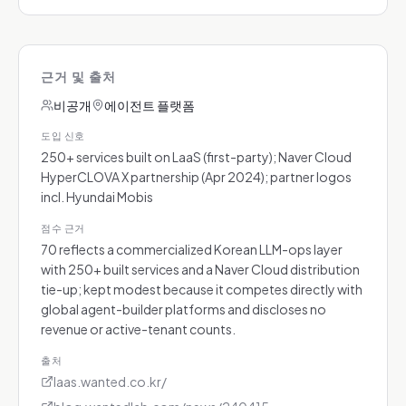
근거 및 출처
비공개
에이전트 플랫폼
도입 신호
250+ services built on LaaS (first-party); Naver Cloud
HyperCLOVA X partnership (Apr 2024); partner logos
incl. Hyundai Mobis
점수 근거
70 reflects a commercialized Korean LLM-ops layer
with 250+ built services and a Naver Cloud distribution
tie-up; kept modest because it competes directly with
global agent-builder platforms and discloses no
revenue or active-tenant counts.
출처
laas.wanted.co.kr/