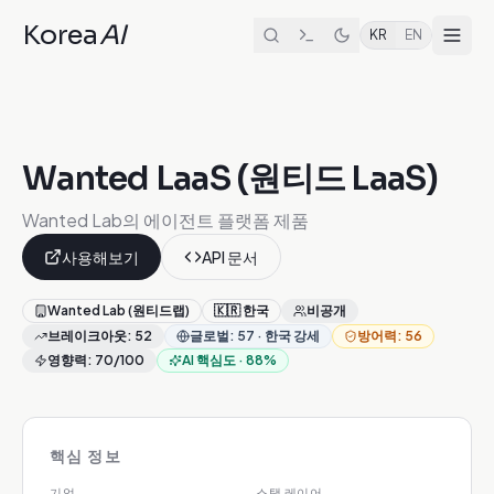
Korea
AI
KR
EN
Wanted LaaS (원티드 LaaS)
Wanted Lab의 에이전트 플랫폼 제품
사용해보기
API 문서
Wanted Lab (원티드랩)
🇰🇷
한국
비공개
브레이크아웃
:
52
글로벌
:
57
·
한국 강세
방어력
:
56
영향력
:
70
/100
AI 핵심도
·
88
%
핵심 정보
기업
스택 레이어