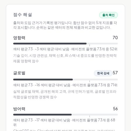
점수 해설
출처 확인
출처와 도입 근거가 기록된 평가입니다.
합산 점수 없이 5개 지표를 각
각 표시합니다. 순위는 같은 섹터의 전체 제품과 비교한 값입니다.
영향력
70
섹터 평균
73
·
-3 섹터 평균 대비 낮음
· 에이전트 플랫폼 73개 중 52위
기술 깊이, 시장 관련성, 채택 신호, AI 스택 내 중요도를 반영한 전략적
제품 영향력 점수
글로벌
57
한국 강세
섹터 평균
73
·
-16 섹터 평균 대비 낮음
· 에이전트 플랫폼 73개 중 71위
실제 글로벌 채택, 공개된 해외 고객, 규제 인허가 범위, 글로벌 인프라
적합성을 반영한 경쟁력 점수
방어력
56
섹터 평균
73
·
-17 섹터 평균 대비 낮음
· 에이전트 플랫폼 73개 중 68
위