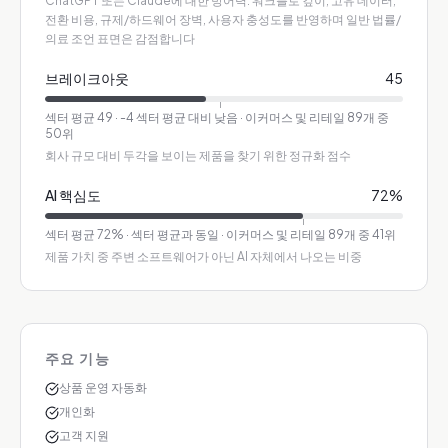
ChatGPT 또는 Claude에 대한 방어력. 워크플로 깊이, 고유 데이터,
전환 비용, 규제/하드웨어 장벽, 사용자 충성도를 반영하며 일반 법률/
의료 조언 표면은 감점합니다
브레이크아웃
45
섹터 평균
49
·
-4 섹터 평균 대비 낮음
· 이커머스 및 리테일 89개 중
50위
회사 규모 대비 두각을 보이는 제품을 찾기 위한 정규화 점수
AI 핵심도
72
%
섹터 평균
72
%
·
섹터 평균과 동일
· 이커머스 및 리테일 89개 중 41위
제품 가치 중 주변 소프트웨어가 아닌 AI 자체에서 나오는 비중
주요 기능
상품 운영 자동화
개인화
고객 지원