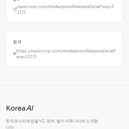
navercorp.com/media/pressReleasesDetail?seq=3
2113
링크
https://navercorp.com/media/pressReleasesDetail?
seq=32113
Korea
AI
한국 AI 스타트업을 VC, 정부, 빌더 커뮤니티에 소개합
니다.