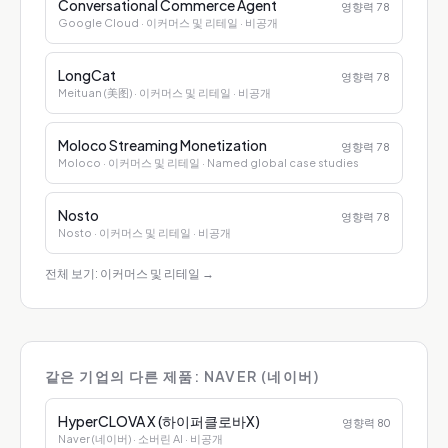
Conversational Commerce Agent
영향력
78
Google Cloud
· 이커머스 및 리테일
· 비공개
LongCat
영향력
78
Meituan (美图)
· 이커머스 및 리테일
· 비공개
Moloco Streaming Monetization
영향력
78
Moloco
· 이커머스 및 리테일
· Named global case studies
Nosto
영향력
78
Nosto
· 이커머스 및 리테일
· 비공개
전체 보기: 이커머스 및 리테일
→
같은 기업의 다른 제품: NAVER (네이버)
HyperCLOVA X (하이퍼클로바X)
영향력
80
Naver (네이버)
· 소버린 AI
· 비공개