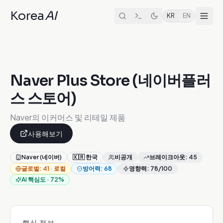
Korea
AI
KR
EN
Naver Plus Store (네이버플러
스 스토어)
Naver의 이커머스 및 리테일 제품
사용해보기
Naver (네이버)
🇰🇷
한국
비공개
브레이크아웃
:
45
글로벌
:
41
·
로컬
방어력
:
68
영향력
:
78
/100
AI 핵심도
·
72
%
핵심 정보