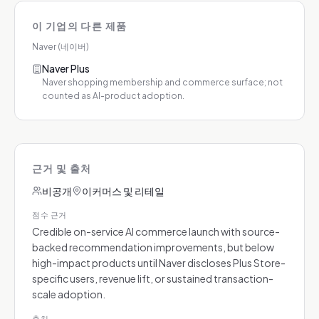
이 기업의 다른 제품
Naver (네이버)
Naver Plus
Naver shopping membership and commerce surface; not
counted as AI-product adoption.
근거 및 출처
비공개
이커머스 및 리테일
점수 근거
Credible on-service AI commerce launch with source-
backed recommendation improvements, but below
high-impact products until Naver discloses Plus Store-
specific users, revenue lift, or sustained transaction-
scale adoption.
출처