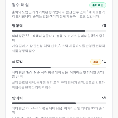
점수 해설
출처 확인
출처와 도입 근거가 기록된 평가입니다.
합산 점수 없이 5개 지표를 각
각 표시합니다. 순위는 같은 섹터의 전체 제품과 비교한 값입니다.
영향력
78
섹터 평균
72
·
+6 섹터 평균 대비 높음
· 이커머스 및 리테일 89개 중 7
위
기술 깊이, 시장 관련성, 채택 신호, AI 스택 내 중요도를 반영한 전략적
제품 영향력 점수
글로벌
41
로컬
섹터 평균
NaN
·
NaN 섹터 평균 대비 낮음
· 이커머스 및 리테일 89개
중 84위
실제 글로벌 채택, 공개된 해외 고객, 규제 인허가 범위, 글로벌 인프라
적합성을 반영한 경쟁력 점수
방어력
68
섹터 평균
72
·
-4 섹터 평균 대비 낮음
· 이커머스 및 리테일 89개 중 61
위