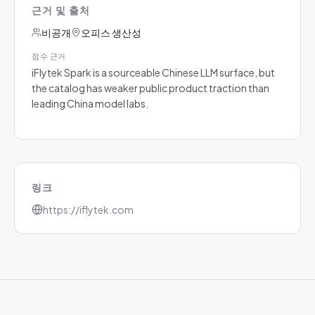
근거 및 출처
비공개
오피스 생산성
점수 근거
iFlytek Spark is a sourceable Chinese LLM surface, but
the catalog has weaker public product traction than
leading China model labs.
링크
https://iflytek.com