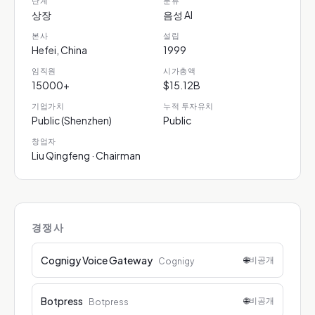
단계
분류
상장
음성 AI
본사
설립
Hefei, China
1999
임직원
시가총액
15000+
$15.12B
기업가치
누적 투자유치
Public (Shenzhen)
Public
창업자
Liu Qingfeng · Chairman
경쟁사
Cognigy Voice Gateway
🌐
비공개
Cognigy
Botpress
🌐
비공개
Botpress