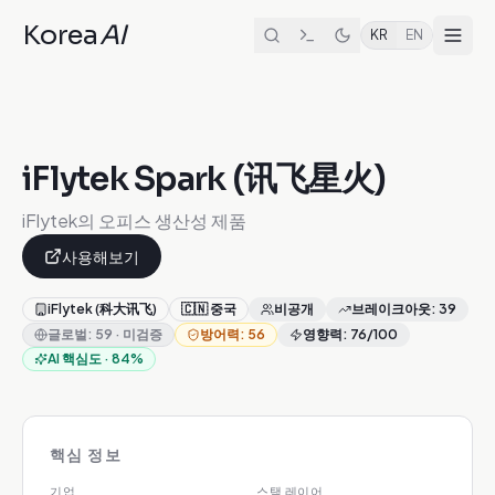
Korea
AI
KR
EN
iFlytek Spark (讯飞星火)
iFlytek의 오피스 생산성 제품
사용해보기
iFlytek (科大讯飞)
🇨🇳
중국
비공개
브레이크아웃
:
39
글로벌
:
59
·
미검증
방어력
:
56
영향력
:
76
/100
AI 핵심도
·
84
%
핵심 정보
기업
스택 레이어