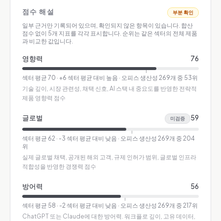
점수 해설
부분 확인
일부 근거만 기록되어 있으며, 확인되지 않은 항목이 있습니다.
합산
점수 없이 5개 지표를 각각 표시합니다. 순위는 같은 섹터의 전체 제품
과 비교한 값입니다.
영향력
76
섹터 평균
70
·
+6 섹터 평균 대비 높음
· 오피스 생산성 269개 중 53위
기술 깊이, 시장 관련성, 채택 신호, AI 스택 내 중요도를 반영한 전략적
제품 영향력 점수
글로벌
59
미검증
섹터 평균
62
·
-3 섹터 평균 대비 낮음
· 오피스 생산성 269개 중 204
위
실제 글로벌 채택, 공개된 해외 고객, 규제 인허가 범위, 글로벌 인프라
적합성을 반영한 경쟁력 점수
방어력
56
섹터 평균
58
·
-2 섹터 평균 대비 낮음
· 오피스 생산성 269개 중 217위
ChatGPT 또는 Claude에 대한 방어력. 워크플로 깊이, 고유 데이터,