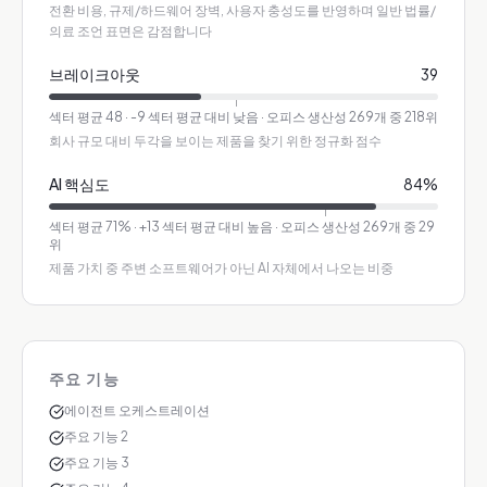
전환 비용, 규제/하드웨어 장벽, 사용자 충성도를 반영하며 일반 법률/
의료 조언 표면은 감점합니다
브레이크아웃
39
섹터 평균
48
·
-9 섹터 평균 대비 낮음
· 오피스 생산성 269개 중 218위
회사 규모 대비 두각을 보이는 제품을 찾기 위한 정규화 점수
AI 핵심도
84
%
섹터 평균
71
%
·
+13 섹터 평균 대비 높음
· 오피스 생산성 269개 중 29
위
제품 가치 중 주변 소프트웨어가 아닌 AI 자체에서 나오는 비중
주요 기능
에이전트 오케스트레이션
주요 기능 2
주요 기능 3