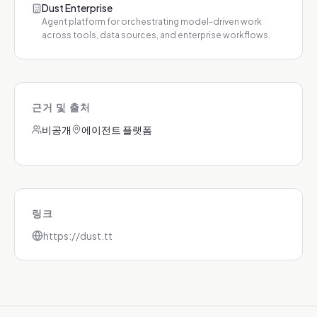
Dust Enterprise
Agent platform for orchestrating model-driven work
across tools, data sources, and enterprise workflows.
근거 및 출처
비공개
에이전트 플랫폼
링크
https://dust.tt