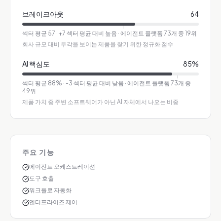
브레이크아웃
64
섹터 평균
57
·
+7 섹터 평균 대비 높음
· 에이전트 플랫폼 73개 중 19위
회사 규모 대비 두각을 보이는 제품을 찾기 위한 정규화 점수
AI 핵심도
85
%
섹터 평균
88
%
·
-3 섹터 평균 대비 낮음
· 에이전트 플랫폼 73개 중
49위
제품 가치 중 주변 소프트웨어가 아닌 AI 자체에서 나오는 비중
주요 기능
에이전트 오케스트레이션
도구 호출
워크플로 자동화
엔터프라이즈 제어