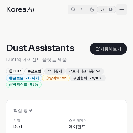
Korea
AI
KR
EN
Dust Assistants
사용해보기
Dust의 에이전트 플랫폼 제품
Dust
🌐
글로벌
비공개
브레이크아웃
:
64
글로벌
:
71
·
니치
방어력
:
55
영향력
:
78
/100
AI 핵심도
·
85
%
핵심 정보
기업
스택 레이어
Dust
에이전트