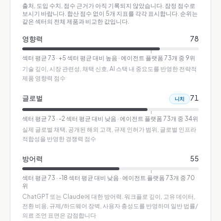
출처, 도입 수치, 점수 근거가 아직 기록되지 않았습니다. 잠정 점수로
보시기 바랍니다.
합산 점수 없이 5개 지표를 각각 표시합니다. 순위는
같은 섹터의 전체 제품과 비교한 값입니다.
영향력
78
섹터 평균
73
·
+5 섹터 평균 대비 높음
· 에이전트 플랫폼 73개 중 9위
기술 깊이, 시장 관련성, 채택 신호, AI 스택 내 중요도를 반영한 전략적
제품 영향력 점수
글로벌
71
니치
섹터 평균
73
·
-2 섹터 평균 대비 낮음
· 에이전트 플랫폼 73개 중 34위
실제 글로벌 채택, 공개된 해외 고객, 규제 인허가 범위, 글로벌 인프라
적합성을 반영한 경쟁력 점수
방어력
55
섹터 평균
73
·
-18 섹터 평균 대비 낮음
· 에이전트 플랫폼 73개 중 70
위
ChatGPT 또는 Claude에 대한 방어력. 워크플로 깊이, 고유 데이터,
전환 비용, 규제/하드웨어 장벽, 사용자 충성도를 반영하며 일반 법률/
의료 조언 표면은 감점합니다