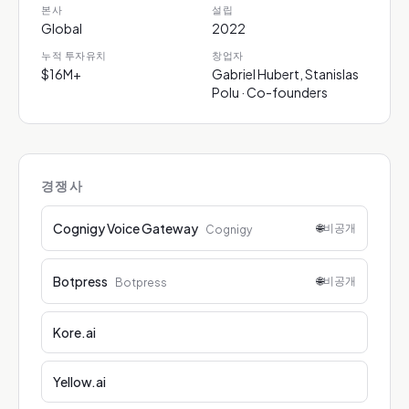
본사
설립
Global
2022
누적 투자유치
창업자
$16M+
Gabriel Hubert, Stanislas
Polu · Co-founders
경쟁사
Cognigy Voice Gateway
🌐
비공개
Cognigy
Botpress
🌐
비공개
Botpress
Kore.ai
Yellow.ai