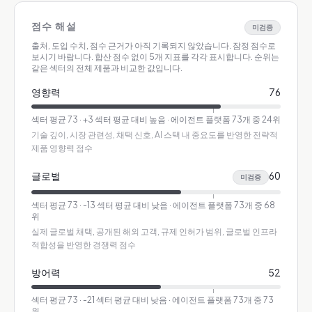
점수 해설
미검증
출처, 도입 수치, 점수 근거가 아직 기록되지 않았습니다. 잠정 점수로
보시기 바랍니다.
합산 점수 없이 5개 지표를 각각 표시합니다. 순위는
같은 섹터의 전체 제품과 비교한 값입니다.
영향력
76
섹터 평균
73
·
+3 섹터 평균 대비 높음
· 에이전트 플랫폼 73개 중 24위
기술 깊이, 시장 관련성, 채택 신호, AI 스택 내 중요도를 반영한 전략적
제품 영향력 점수
글로벌
60
미검증
섹터 평균
73
·
-13 섹터 평균 대비 낮음
· 에이전트 플랫폼 73개 중 68
위
실제 글로벌 채택, 공개된 해외 고객, 규제 인허가 범위, 글로벌 인프라
적합성을 반영한 경쟁력 점수
방어력
52
섹터 평균
73
·
-21 섹터 평균 대비 낮음
· 에이전트 플랫폼 73개 중 73
위