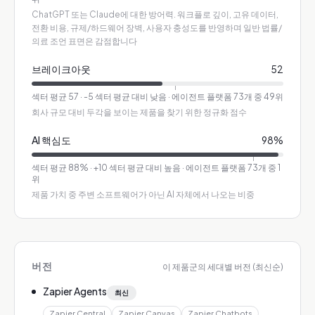
ChatGPT 또는 Claude에 대한 방어력. 워크플로 깊이, 고유 데이터,
전환 비용, 규제/하드웨어 장벽, 사용자 충성도를 반영하며 일반 법률/
의료 조언 표면은 감점합니다
브레이크아웃
52
섹터 평균
57
·
-5 섹터 평균 대비 낮음
· 에이전트 플랫폼 73개 중 49위
회사 규모 대비 두각을 보이는 제품을 찾기 위한 정규화 점수
AI 핵심도
98
%
섹터 평균
88
%
·
+10 섹터 평균 대비 높음
· 에이전트 플랫폼 73개 중 1
위
제품 가치 중 주변 소프트웨어가 아닌 AI 자체에서 나오는 비중
버전
이 제품군의 세대별 버전 (최신순)
Zapier Agents
최신
Zapier Central
Zapier Canvas
Zapier Chatbots