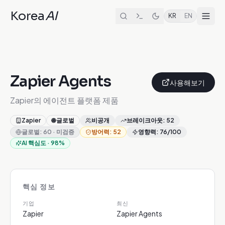
Korea
AI
KR
EN
Zapier Agents
사용해보기
Zapier의 에이전트 플랫폼 제품
Zapier
🌐
글로벌
비공개
브레이크아웃
:
52
글로벌
:
60
·
미검증
방어력
:
52
영향력
:
76
/100
AI 핵심도
·
98
%
핵심 정보
기업
최신
Zapier
Zapier Agents