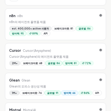
🌐
n8n
n8n
n8n의 에이전트 플랫폼 제품
est. 400,000+ active 사용자
브레이크아웃
:
81
글로벌
:
86
방어력
:
95
89
%
API
🌐
Cursor
Cursor (Anysphere)
Cursor (Anysphere)의 에이전트 플랫폼 제품
2M+
브레이크아웃
:
68
글로벌
:
86
방어력
:
81
72
%
🌐
Glean
Glean
Glean의 오피스 생산성 제품
1M+
브레이크아웃
:
76
글로벌
:
91
방어력
:
66
86
%
API
🌐
Mistral
Mistral AI