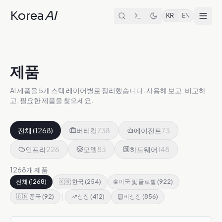
Korea
AI
KR
EN
제품
AI 제품을 5개 스택 레이어별로 정리했습니다. 사용해 보고, 비교하
고, 필요한 제품을 찾으세요.
전체
(
1268
)
버티컬
738
에이전트
73
인프라
226
모델
83
하드웨어
148
1268개 제품
전체
(
1268
)
🇰🇷 한국
(
254
)
🌐 미국 및 글로벌
(
922
)
🇨🇳 중국
(
92
)
상장
(
412
)
비상장
(
856
)