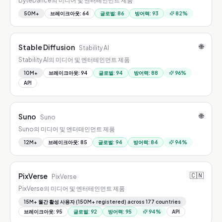
ByteDance의 미디어 및 엔터테인먼트 제품
50M+
브레이크아웃
:
64
글로벌
:
86
방어력
:
93
82
%
🌐
Stable Diffusion
Stability AI
Stability AI의 미디어 및 엔터테인먼트 제품
10M+
브레이크아웃
:
94
글로벌
:
94
방어력
:
88
96
%
API
🌐
Suno
Suno
Suno의 미디어 및 엔터테인먼트 제품
12M+
브레이크아웃
:
85
글로벌
:
94
방어력
:
84
94
%
🇨🇳
PixVerse
PixVerse
PixVerse의 미디어 및 엔터테인먼트 제품
15M+ 월간 활성 사용자 (150M+ registered) across 177 countries
브레이크아웃
:
95
글로벌
:
92
방어력
:
95
94
%
API