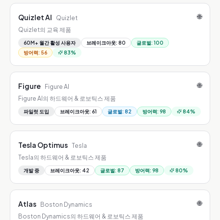
🌐
Quizlet AI
Quizlet
Quizlet의 교육 제품
60M+ 월간 활성 사용자
브레이크아웃
:
80
글로벌
:
100
방어력
:
56
83
%
🌐
Figure
Figure AI
Figure AI의 하드웨어 & 로보틱스 제품
파일럿 도입
브레이크아웃
:
61
글로벌
:
82
방어력
:
98
84
%
🌐
Tesla Optimus
Tesla
Tesla의 하드웨어 & 로보틱스 제품
개발 중
브레이크아웃
:
42
글로벌
:
87
방어력
:
98
80
%
🌐
Atlas
Boston Dynamics
Boston Dynamics의 하드웨어 & 로보틱스 제품