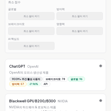
최소 점수
글로벌
방어력
최소 필터 켜기
최소 필터 켜기
브레이크아웃
영향력
최소 필터 켜기
최소 필터 켜기
AI 핵심도
최소 필터 켜기
🌐
ChatGPT
OpenAI
OpenAI의 오피스 생산성 제품
900M+ 주간 활성 사용자
브레이크아웃
:
78
글로벌
:
96
방어력
:
57
96
%
API
🌐
Blackwell GPU B200/B300
NVIDIA
NVIDIA의 하드웨어 & 로보틱스 제품