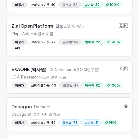
비공개
브레이크아웃
:
60
글로벌
:
57
방어력
:
89
100
%
🇨🇳
Z.ai Open Platform
Zhipu AI (智谱AI)
Zhipu AI의 소버린 AI 제품
비공개
브레이크아웃
:
47
글로벌
:
45
방어력
:
92
100
%
API
🇰🇷
EXAONE (엑사원)
LG AI Research (LG AI연구원)
LG AI Research의 소버린 AI 제품
비공개
브레이크아웃
:
40
글로벌
:
49
방어력
:
92
100
%
🌐
Decagon
Decagon
Decagon의 고객 서비스 제품
비공개
브레이크아웃
:
52
글로벌
:
73
방어력
:
61
98
%