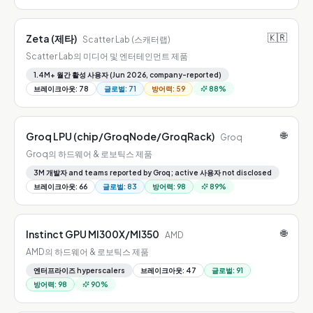
🇰🇷
Zeta (제타)
Scatter Lab (스캐터랩)
Scatter Lab의 미디어 및 엔터테인먼트 제품
1.4M+ 월간 활성 사용자 (Jun 2026, company-reported)
브레이크아웃
:
78
글로벌
:
71
방어력
:
59
88
%
🌐
Groq LPU (chip/GroqNode/GroqRack)
Groq
Groq의 하드웨어 & 로보틱스 제품
3M 개발자 and teams reported by Groq; active 사용자 not disclosed
브레이크아웃
:
66
글로벌
:
83
방어력
:
98
89
%
🌐
Instinct GPU MI300X/MI350
AMD
AMD의 하드웨어 & 로보틱스 제품
엔터프라이즈 hyperscalers
브레이크아웃
:
47
글로벌
:
91
방어력
:
98
90
%