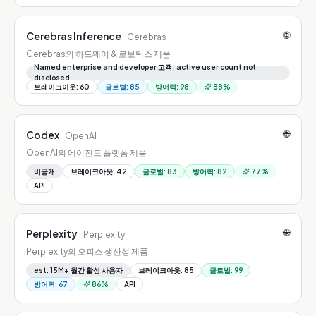
🌐
Cerebras Inference
Cerebras
Cerebras의 하드웨어 & 로보틱스 제품
Named enterprise and developer 고객; active user count not
disclosed
브레이크아웃
:
60
글로벌
:
85
방어력
:
98
88
%
🌐
Codex
OpenAI
OpenAI의 에이전트 플랫폼 제품
비공개
브레이크아웃
:
42
글로벌
:
83
방어력
:
82
77
%
API
🌐
Perplexity
Perplexity
Perplexity의 오피스 생산성 제품
est. 15M+ 월간 활성 사용자
브레이크아웃
:
85
글로벌
:
99
방어력
:
67
86
%
API