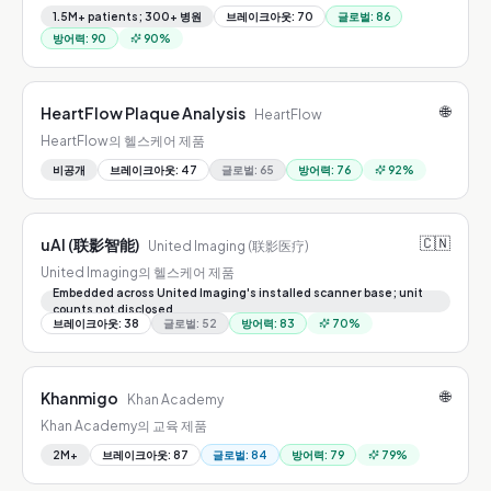
1.5M+ patients; 300+ 병원
브레이크아웃
:
70
글로벌
:
86
방어력
:
90
90
%
🌐
HeartFlow Plaque Analysis
HeartFlow
HeartFlow의 헬스케어 제품
비공개
브레이크아웃
:
47
글로벌
:
65
방어력
:
76
92
%
🇨🇳
uAI (联影智能)
United Imaging (联影医疗)
United Imaging의 헬스케어 제품
Embedded across United Imaging's installed scanner base; unit
counts not disclosed
브레이크아웃
:
38
글로벌
:
52
방어력
:
83
70
%
🌐
Khanmigo
Khan Academy
Khan Academy의 교육 제품
2M+
브레이크아웃
:
87
글로벌
:
84
방어력
:
79
79
%