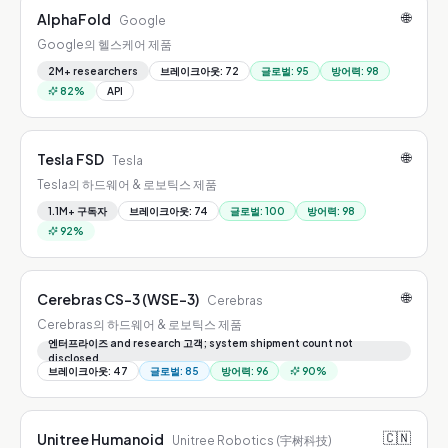
🌐
AlphaFold
Google
Google의 헬스케어 제품
2M+ researchers
브레이크아웃
:
72
글로벌
:
95
방어력
:
98
82
%
API
🌐
Tesla FSD
Tesla
Tesla의 하드웨어 & 로보틱스 제품
1.1M+ 구독자
브레이크아웃
:
74
글로벌
:
100
방어력
:
98
92
%
🌐
Cerebras CS-3 (WSE-3)
Cerebras
Cerebras의 하드웨어 & 로보틱스 제품
엔터프라이즈 and research 고객; system shipment count not
disclosed
브레이크아웃
:
47
글로벌
:
85
방어력
:
96
90
%
🇨🇳
Unitree Humanoid
Unitree Robotics (宇树科技)