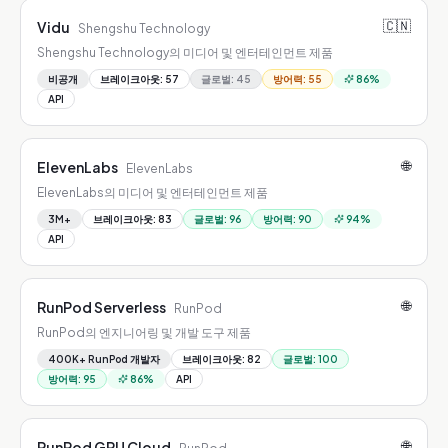
🇨🇳
Vidu
Shengshu Technology
Shengshu Technology의 미디어 및 엔터테인먼트 제품
비공개
브레이크아웃
:
57
글로벌
:
45
방어력
:
55
86
%
API
🌐
ElevenLabs
ElevenLabs
ElevenLabs의 미디어 및 엔터테인먼트 제품
3M+
브레이크아웃
:
83
글로벌
:
96
방어력
:
90
94
%
API
🌐
RunPod Serverless
RunPod
RunPod의 엔지니어링 및 개발 도구 제품
400K+ RunPod 개발자
브레이크아웃
:
82
글로벌
:
100
방어력
:
95
86
%
API
🌐
RunPod GPU Cloud