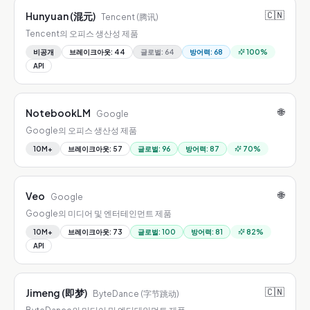
🇨🇳
Hunyuan (混元)
Tencent (腾讯)
Tencent의 오피스 생산성 제품
비공개
브레이크아웃
:
44
글로벌
:
64
방어력
:
68
100
%
API
🌐
NotebookLM
Google
Google의 오피스 생산성 제품
10M+
브레이크아웃
:
57
글로벌
:
96
방어력
:
87
70
%
🌐
Veo
Google
Google의 미디어 및 엔터테인먼트 제품
10M+
브레이크아웃
:
73
글로벌
:
100
방어력
:
81
82
%
API
🇨🇳
Jimeng (即梦)
ByteDance (字节跳动)