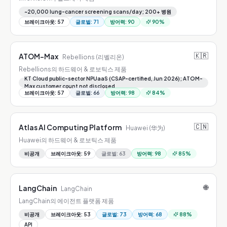
~20,000 lung-cancer screening scans/day; 200+ 병원
브레이크아웃
:
57
글로벌
:
71
방어력
:
90
90
%
🇰🇷
ATOM-Max
Rebellions (리벨리온)
Rebellions의 하드웨어 & 로보틱스 제품
KT Cloud public-sector NPUaaS (CSAP-certified, Jun 2026); ATOM-
Max customer count not disclosed
브레이크아웃
:
57
글로벌
:
66
방어력
:
98
84
%
🇨🇳
Atlas AI Computing Platform
Huawei (华为)
Huawei의 하드웨어 & 로보틱스 제품
비공개
브레이크아웃
:
59
글로벌
:
63
방어력
:
98
85
%
🌐
LangChain
LangChain
LangChain의 에이전트 플랫폼 제품
비공개
브레이크아웃
:
53
글로벌
:
73
방어력
:
68
88
%
API