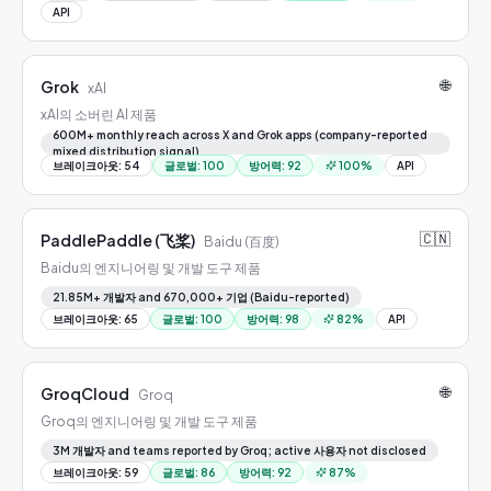
API
🌐
Grok
xAI
xAI의 소버린 AI 제품
600M+ monthly reach across X and Grok apps (company-reported
mixed distribution signal)
브레이크아웃
:
54
글로벌
:
100
방어력
:
92
100
%
API
🇨🇳
PaddlePaddle (飞桨)
Baidu (百度)
Baidu의 엔지니어링 및 개발 도구 제품
21.85M+ 개발자 and 670,000+ 기업 (Baidu-reported)
브레이크아웃
:
65
글로벌
:
100
방어력
:
98
82
%
API
🌐
GroqCloud
Groq
Groq의 엔지니어링 및 개발 도구 제품
3M 개발자 and teams reported by Groq; active 사용자 not disclosed
브레이크아웃
:
59
글로벌
:
86
방어력
:
92
87
%