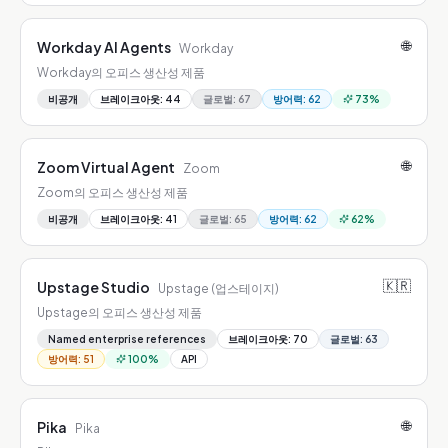
🌐
Workday AI Agents
Workday
Workday의 오피스 생산성 제품
비공개
브레이크아웃
:
44
글로벌
:
67
방어력
:
62
73
%
🌐
Zoom Virtual Agent
Zoom
Zoom의 오피스 생산성 제품
비공개
브레이크아웃
:
41
글로벌
:
65
방어력
:
62
62
%
🇰🇷
Upstage Studio
Upstage (업스테이지)
Upstage의 오피스 생산성 제품
Named enterprise references
브레이크아웃
:
70
글로벌
:
63
방어력
:
51
100
%
API
🌐
Pika
Pika