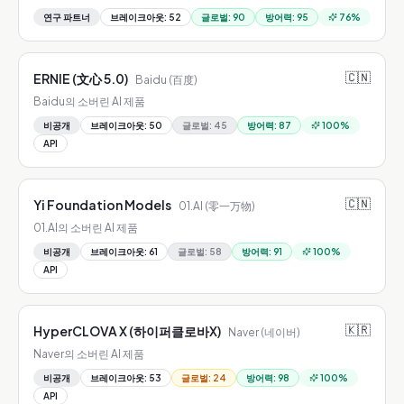
연구 파트너
브레이크아웃
:
52
글로벌
:
90
방어력
:
95
76
%
🇨🇳
ERNIE (文心 5.0)
Baidu (百度)
Baidu의 소버린 AI 제품
비공개
브레이크아웃
:
50
글로벌
:
45
방어력
:
87
100
%
API
🇨🇳
Yi Foundation Models
01.AI (零一万物)
01.AI의 소버린 AI 제품
비공개
브레이크아웃
:
61
글로벌
:
58
방어력
:
91
100
%
API
🇰🇷
HyperCLOVA X (하이퍼클로바X)
Naver (네이버)
Naver의 소버린 AI 제품
비공개
브레이크아웃
:
53
글로벌
:
24
방어력
:
98
100
%
API