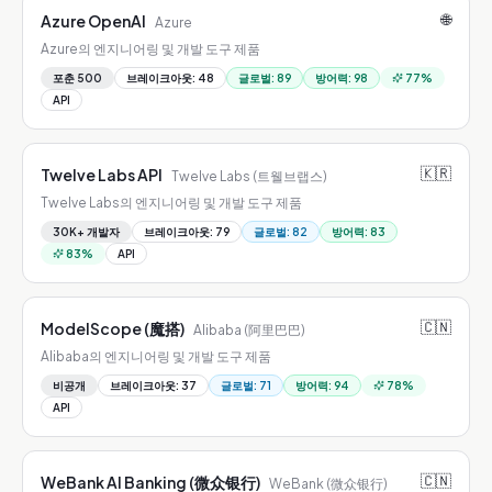
🌐
Azure OpenAI
Azure
Azure의 엔지니어링 및 개발 도구 제품
포춘 500
브레이크아웃
:
48
글로벌
:
89
방어력
:
98
77
%
API
🇰🇷
Twelve Labs API
Twelve Labs (트웰브랩스)
Twelve Labs의 엔지니어링 및 개발 도구 제품
30K+ 개발자
브레이크아웃
:
79
글로벌
:
82
방어력
:
83
83
%
API
🇨🇳
ModelScope (魔搭)
Alibaba (阿里巴巴)
Alibaba의 엔지니어링 및 개발 도구 제품
비공개
브레이크아웃
:
37
글로벌
:
71
방어력
:
94
78
%
API
🇨🇳
WeBank AI Banking (微众银行)
WeBank (微众银行)