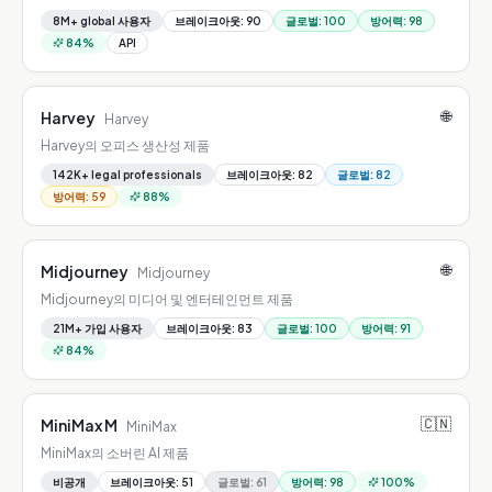
8M+ global 사용자
브레이크아웃
:
90
글로벌
:
100
방어력
:
98
84
%
API
🌐
Harvey
Harvey
Harvey의 오피스 생산성 제품
142K+ legal professionals
브레이크아웃
:
82
글로벌
:
82
방어력
:
59
88
%
🌐
Midjourney
Midjourney
Midjourney의 미디어 및 엔터테인먼트 제품
21M+ 가입 사용자
브레이크아웃
:
83
글로벌
:
100
방어력
:
91
84
%
🇨🇳
MiniMax M
MiniMax
MiniMax의 소버린 AI 제품
비공개
브레이크아웃
:
51
글로벌
:
61
방어력
:
98
100
%