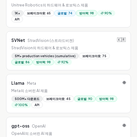
Unitree Robotics의 하드웨어 & 로보틱스 제품
1K+
브레이크아웃
:
65
글로벌
:
74
방어력
:
98
90
%
API
🇰🇷
SVNet
StradVision (스트라드비젼)
StradVision의 하드웨어 & 로보틱스 제품
5M+ production vehicles (cumulative)
브레이크아웃
:
75
글로벌
:
86
방어력
:
98
92
%
🌐
Llama
Meta
Meta의 소버린 AI 제품
500M+ 다운로드
브레이크아웃
:
45
글로벌
:
90
방어력
:
98
100
%
API
🌐
gpt-oss
OpenAI
OpenAI의 소버린 AI 제품