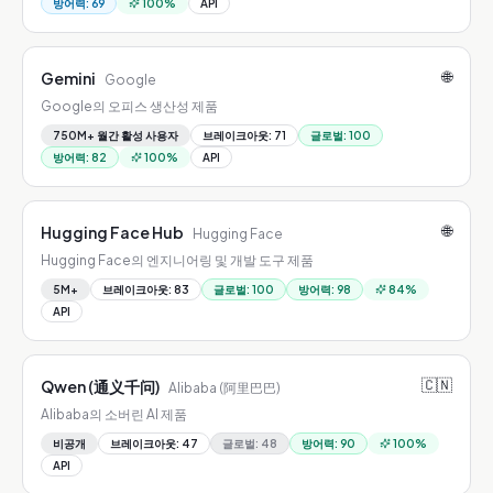
방어력
:
69
100
%
API
🌐
Gemini
Google
Google의 오피스 생산성 제품
750M+ 월간 활성 사용자
브레이크아웃
:
71
글로벌
:
100
방어력
:
82
100
%
API
🌐
Hugging Face Hub
Hugging Face
Hugging Face의 엔지니어링 및 개발 도구 제품
5M+
브레이크아웃
:
83
글로벌
:
100
방어력
:
98
84
%
API
🇨🇳
Qwen (通义千问)
Alibaba (阿里巴巴)
Alibaba의 소버린 AI 제품
비공개
브레이크아웃
:
47
글로벌
:
48
방어력
:
90
100
%
API