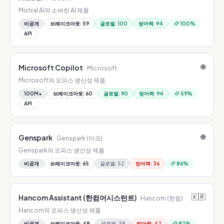
Mistral AI의 소버린 AI 제품
비공개
브레이크아웃
:
59
글로벌
:
100
방어력
:
94
100
%
API
🌐
Microsoft Copilot
Microsoft
Microsoft의 오피스 생산성 제품
100M+
브레이크아웃
:
60
글로벌
:
90
방어력
:
94
59
%
API
🌐
Genspark
Genspark (아크)
Genspark의 오피스 생산성 제품
비공개
브레이크아웃
:
65
글로벌
:
52
방어력
:
36
86
%
🇰🇷
Hancom Assistant (한컴어시스턴트)
Hancom (한컴)
Hancom의 오피스 생산성 제품
비공개
브레이크아웃
:
48
글로벌
:
38
방어력
:
42
82
%