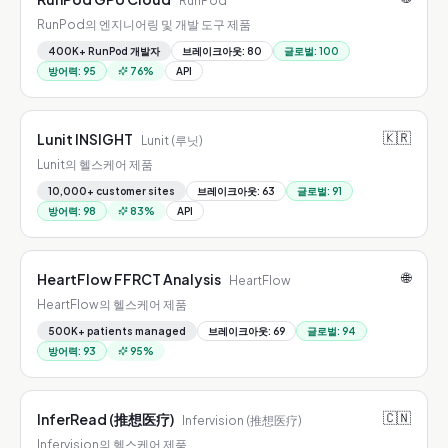
RunPod
RunPod의 엔지니어링 및 개발 도구 제품
400K+ RunPod 개발자
브레이크아웃
:
80
글로벌
:
100
방어력
:
95
76
%
API
🇰🇷
Lunit INSIGHT
Lunit (루닛)
Lunit의 헬스케어 제품
10,000+ customer sites
브레이크아웃
:
63
글로벌
:
91
방어력
:
98
83
%
API
🌐
HeartFlow FFRCT Analysis
HeartFlow
HeartFlow의 헬스케어 제품
500K+ patients managed
브레이크아웃
:
69
글로벌
:
94
방어력
:
93
95
%
🇨🇳
InferRead (推想医疗)
Infervision (推想医疗)
Infervision의 헬스케어 제품