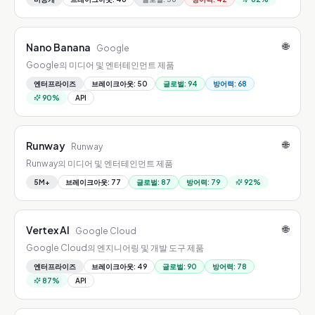
🌐
Nano Banana
Google
Google의 미디어 및 엔터테인먼트 제품
엔터프라이즈
브레이크아웃
:
50
글로벌
:
94
방어력
:
68
90
%
API
🌐
Runway
Runway
Runway의 미디어 및 엔터테인먼트 제품
5M+
브레이크아웃
:
77
글로벌
:
87
방어력
:
79
92
%
🌐
Vertex AI
Google Cloud
Google Cloud의 엔지니어링 및 개발 도구 제품
엔터프라이즈
브레이크아웃
:
49
글로벌
:
90
방어력
:
78
87
%
API