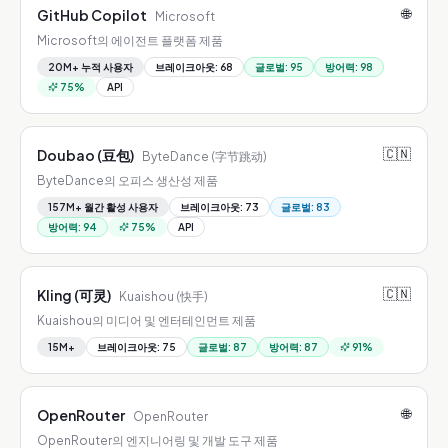
🌐
GitHub Copilot
Microsoft
Microsoft의 에이전트 플랫폼 제품
20M+ 누적 사용자
브레이크아웃
:
68
글로벌
:
95
방어력
:
98
75
%
API
🇨🇳
Doubao (豆包)
ByteDance (字节跳动)
ByteDance의 오피스 생산성 제품
157M+ 월간 활성 사용자
브레이크아웃
:
73
글로벌
:
83
방어력
:
94
75
%
API
🇨🇳
Kling (可灵)
Kuaishou (快手)
Kuaishou의 미디어 및 엔터테인먼트 제품
15M+
브레이크아웃
:
75
글로벌
:
87
방어력
:
87
91
%
🌐
OpenRouter
OpenRouter
OpenRouter의 엔지니어링 및 개발 도구 제품