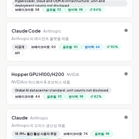
Hyperscaler, cloud and OEM AI infrastructure; unit and
deployment counts not disclosed
브레이크아웃
:
58
글로벌
:
93
방어력
:
98
84
%
🌐
Claude Code
Anthropic
Anthropic의 에이전트 플랫폼 제품
비공개
브레이크아웃
:
50
글로벌
:
90
방어력
:
64
90
%
API
🌐
Hopper GPU H100/H200
NVIDIA
NVIDIA의 하드웨어 & 로보틱스 제품
Global AI datacenter standard; unit counts not disclosed
브레이크아웃
:
44
글로벌
:
93
방어력
:
98
82
%
🌐
Claude
Anthropic
Anthropic의 오피스 생산성 제품
18.9M+ 월간 활성 사용자 추정
브레이크아웃
:
74
글로벌
:
98