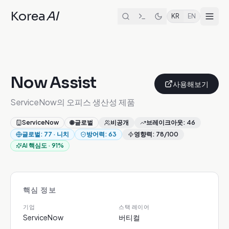
Korea
AI
KR
EN
Now Assist
사용해보기
ServiceNow의 오피스 생산성 제품
ServiceNow
🌐
글로벌
비공개
브레이크아웃
:
46
글로벌
:
77
·
니치
방어력
:
63
영향력
:
78
/100
AI 핵심도
·
91
%
핵심 정보
기업
스택 레이어
ServiceNow
버티컬