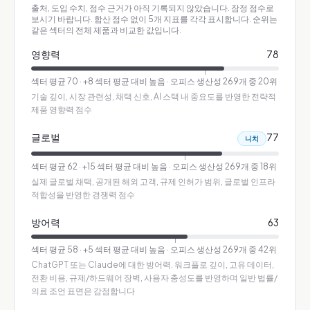
출처, 도입 수치, 점수 근거가 아직 기록되지 않았습니다. 잠정 점수로
보시기 바랍니다.
합산 점수 없이 5개 지표를 각각 표시합니다. 순위는
같은 섹터의 전체 제품과 비교한 값입니다.
영향력
78
섹터 평균
70
·
+8 섹터 평균 대비 높음
· 오피스 생산성 269개 중 20위
기술 깊이, 시장 관련성, 채택 신호, AI 스택 내 중요도를 반영한 전략적
제품 영향력 점수
글로벌
77
니치
섹터 평균
62
·
+15 섹터 평균 대비 높음
· 오피스 생산성 269개 중 18위
실제 글로벌 채택, 공개된 해외 고객, 규제 인허가 범위, 글로벌 인프라
적합성을 반영한 경쟁력 점수
방어력
63
섹터 평균
58
·
+5 섹터 평균 대비 높음
· 오피스 생산성 269개 중 42위
ChatGPT 또는 Claude에 대한 방어력. 워크플로 깊이, 고유 데이터,
전환 비용, 규제/하드웨어 장벽, 사용자 충성도를 반영하며 일반 법률/
의료 조언 표면은 감점합니다