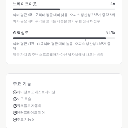
브레이크아웃
46
섹터 평균
48
·
-2 섹터 평균 대비 낮음
· 오피스 생산성 269개 중 135위
회사 규모 대비 두각을 보이는 제품을 찾기 위한 정규화 점수
AI 핵심도
91
%
섹터 평균
71
%
·
+20 섹터 평균 대비 높음
· 오피스 생산성 269개 중 11
위
제품 가치 중 주변 소프트웨어가 아닌 AI 자체에서 나오는 비중
주요 기능
에이전트 오케스트레이션
도구 호출
워크플로 자동화
엔터프라이즈 제어
주요 기능 5