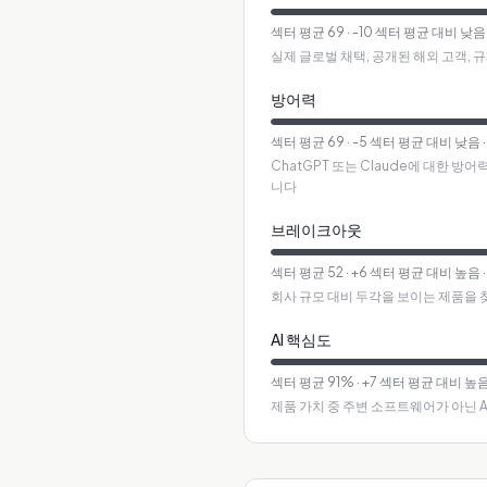
섹터 평균
69
·
-10 섹터 평균 대비 낮음
실제 글로벌 채택, 공개된 해외 고객, 
방어력
섹터 평균
69
·
-5 섹터 평균 대비 낮음
ChatGPT 또는 Claude에 대한 
니다
브레이크아웃
섹터 평균
52
·
+6 섹터 평균 대비 높음
회사 규모 대비 두각을 보이는 제품을 
AI 핵심도
섹터 평균
91
%
·
+7 섹터 평균 대비 높
제품 가치 중 주변 소프트웨어가 아닌 