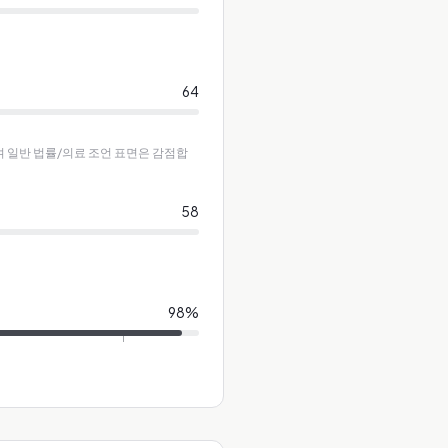
64
하며 일반 법률/의료 조언 표면은 감점합
58
98
%