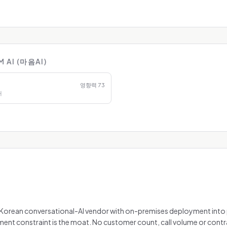
AI (마음AI)
영향력
73
개
d Korean conversational-AI vendor with on-premises deployment into 
nt constraint is the moat. No customer count, call volume or contrac