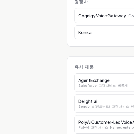
경쟁사
Cognigy Voice Gateway
Co
Kore.ai
유사 제품
AgentExchange
Salesforce
· 고객 서비스
· 비공개
Delight.ai
Sendbird (센드버드)
· 고객 서비스
·
PolyAI Customer-Led Voice
PolyAI
· 고객 서비스
· Named enterp