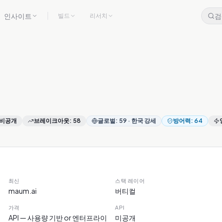
인사이트
검
빌드
리서치
비공개
브레이크아웃
:
58
글로벌
:
59
·
한국 강세
방어력
:
64
최신
스택 레이어
maum.ai
버티컬
가격
API
API — 사용량 기반 or 엔터프라이
미공개