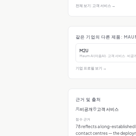
전체 보기: 고객 서비스
→
같은 기업의 다른 제품: MAUM 
M2U
Maum AI (마음AI)
· 고객 서비스
· 비공
기업 프로필 보기
→
근거 및 출처
비공개
고객 서비스
점수 근거
78 reflects a long-establishe
contact centres — the deployme