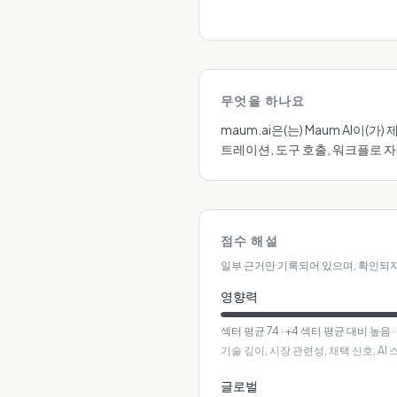
무엇을 하나요
maum.ai은(는) Maum AI이
트레이션, 도구 호출, 워크플로 
점수 해설
일부 근거만 기록되어 있으며, 확인되지
영향력
섹터 평균
74
·
+4 섹터 평균 대비 높음
기술 깊이, 시장 관련성, 채택 신호, A
글로벌