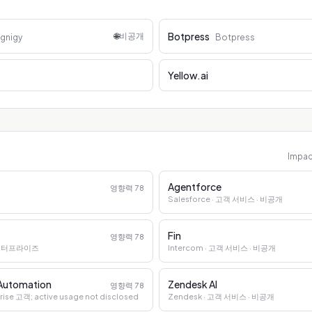
Botpress
🌐
비공개
gnigy
Botpress
Yellow.ai
Impa
Agentforce
영향력
78
Salesforce
· 고객 서비스
· 비공개
Fin
영향력
78
 엔터프라이즈
Intercom
· 고객 서비스
· 비공개
 Automation
Zendesk AI
영향력
78
rise 고객; active usage not disclosed
Zendesk
· 고객 서비스
· 비공개