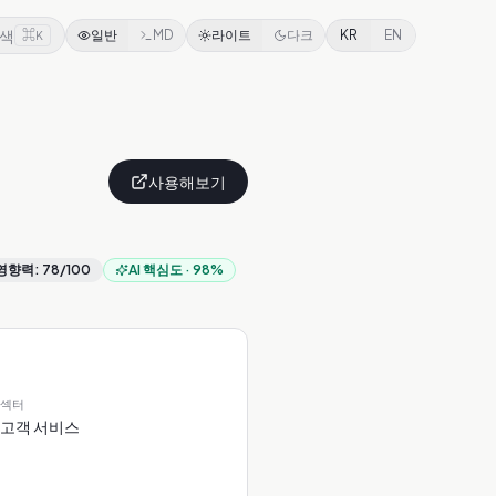
색
⌘
일반
MD
라이트
다크
KR
EN
K
사용해보기
영향력
:
78
/100
AI 핵심도
·
98
%
섹터
고객 서비스