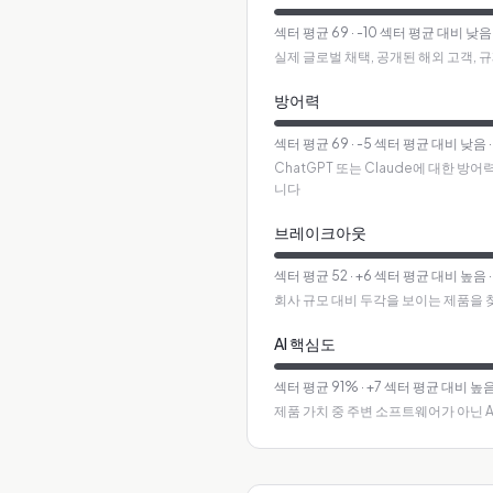
섹터 평균
69
·
-10 섹터 평균 대비 낮음
실제 글로벌 채택, 공개된 해외 고객, 
방어력
섹터 평균
69
·
-5 섹터 평균 대비 낮음
ChatGPT 또는 Claude에 대한 
니다
브레이크아웃
섹터 평균
52
·
+6 섹터 평균 대비 높음
회사 규모 대비 두각을 보이는 제품을 
AI 핵심도
섹터 평균
91
%
·
+7 섹터 평균 대비 높
제품 가치 중 주변 소프트웨어가 아닌 