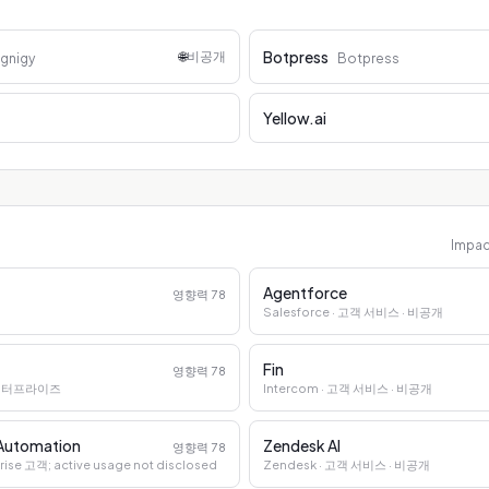
Botpress
🌐
비공개
gnigy
Botpress
Yellow.ai
Impa
Agentforce
영향력
78
Salesforce
· 고객 서비스
· 비공개
Fin
영향력
78
 엔터프라이즈
Intercom
· 고객 서비스
· 비공개
 Automation
Zendesk AI
영향력
78
rise 고객; active usage not disclosed
Zendesk
· 고객 서비스
· 비공개