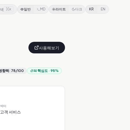
색
⌘
일반
MD
라이트
다크
KR
EN
K
사용해보기
영향력
:
78
/100
AI 핵심도
·
98
%
섹터
고객 서비스