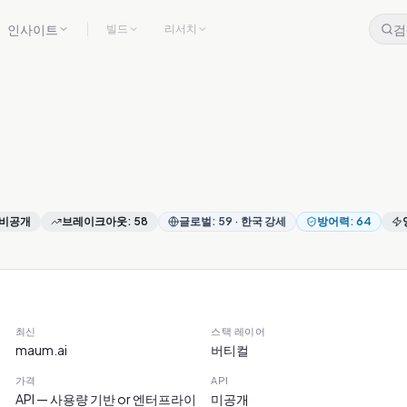
인사이트
검
빌드
리서치
비공개
브레이크아웃
:
58
글로벌
:
59
·
한국 강세
방어력
:
64
최신
스택 레이어
maum.ai
버티컬
가격
API
API — 사용량 기반 or 엔터프라이
미공개