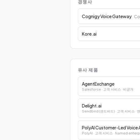
경쟁사
Cognigy Voice Gateway
Co
Kore.ai
유사 제품
AgentExchange
Salesforce
· 고객 서비스
· 비공개
Delight.ai
Sendbird (센드버드)
· 고객 서비스
·
PolyAI Customer-Led Voice
PolyAI
· 고객 서비스
· Named enterp