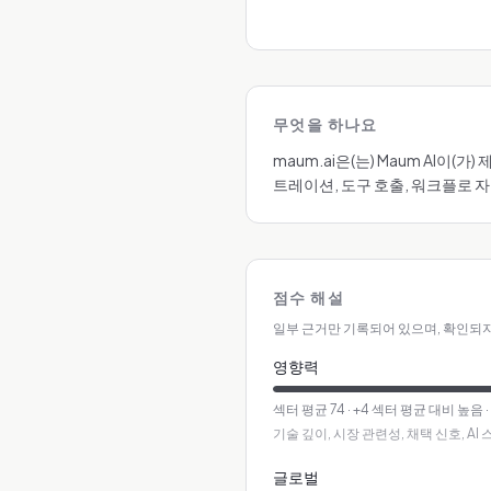
무엇을 하나요
maum.ai은(는) Maum AI이
트레이션, 도구 호출, 워크플로 
점수 해설
일부 근거만 기록되어 있으며, 확인되지
영향력
섹터 평균
74
·
+4 섹터 평균 대비 높음
기술 깊이, 시장 관련성, 채택 신호, A
글로벌