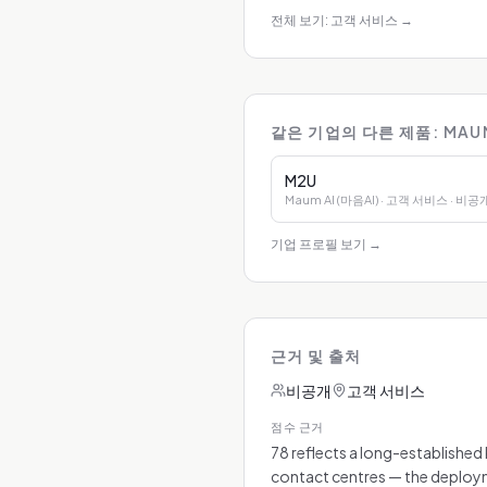
전체 보기: 고객 서비스
→
같은 기업의 다른 제품: MAUM 
M2U
Maum AI (마음AI)
· 고객 서비스
· 비공
기업 프로필 보기
→
근거 및 출처
비공개
고객 서비스
점수 근거
78 reflects a long-establishe
contact centres — the deployme