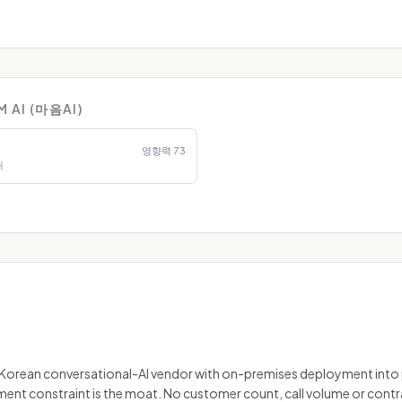
AI (마음AI)
영향력
73
개
d Korean conversational-AI vendor with on-premises deployment into 
nt constraint is the moat. No customer count, call volume or contrac