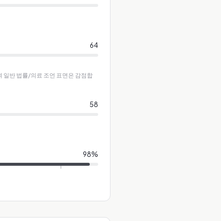
64
하며 일반 법률/의료 조언 표면은 감점합
58
98
%