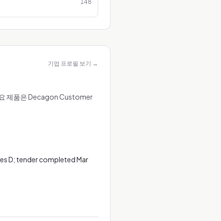
148
기업 프로필 보기
→
품은 Decagon Customer
ies D; tender completed Mar