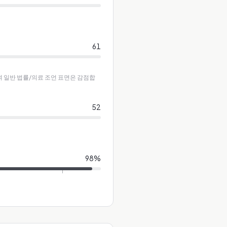
61
하며 일반 법률/의료 조언 표면은 감점합
52
98
%