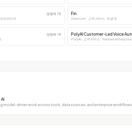
Fin
영향력
78
 엔터프라이즈
Intercom
· 고객 서비스
· 비공개
PolyAI Customer-Led Voice Au
영향력
78
개
PolyAI
· 고객 서비스
· Named enterprise
 AI
ng model-driven work across tools, data sources, and enterprise workflows