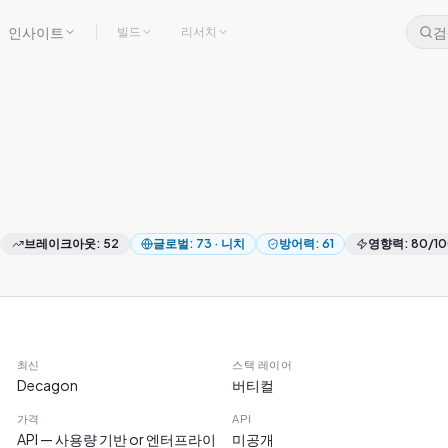
인사이트
검
빌드
리서치
브레이크아웃
:
52
글로벌
:
73
·
니치
방어력
:
61
영향력
:
80
/1
최신
스택 레이어
Decagon
버티컬
가격
API
API — 사용량 기반 or 엔터프라이
미공개