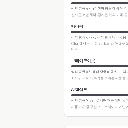
섹터 평균
69
·
+4 섹터 평균 대비 높음
실제 글로벌 채택, 공개된 해외 고객, 
방어력
섹터 평균
69
·
-8 섹터 평균 대비 낮음
ChatGPT 또는 Claude에 대한 
니다
브레이크아웃
섹터 평균
52
·
섹터 평균과 동일
· 고객
회사 규모 대비 두각을 보이는 제품을 
AI 핵심도
섹터 평균
91
%
·
+7 섹터 평균 대비 높
제품 가치 중 주변 소프트웨어가 아닌 