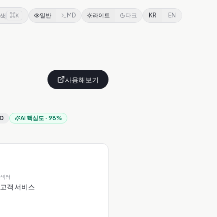
색
⌘
일반
MD
라이트
다크
KR
EN
K
사용해보기
00
AI 핵심도
·
98
%
섹터
고객 서비스