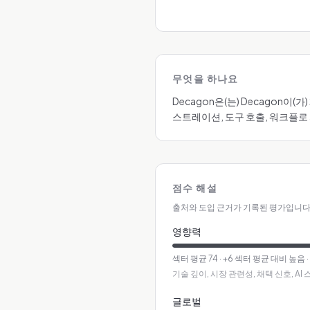
무엇을 하나요
Decagon은(는) Decagon
스트레이션, 도구 호출, 워크플로
점수 해설
출처와 도입 근거가 기록된 평가입니다
영향력
섹터 평균
74
·
+6 섹터 평균 대비 높음
기술 깊이, 시장 관련성, 채택 신호, A
글로벌