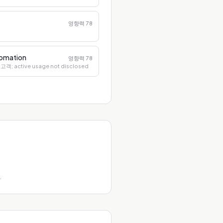
영향력
78
tomation
영향력
78
 고객; active usage not disclosed
.