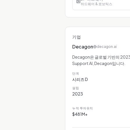
하드웨어 & 로보틱스
기업
Decagon
decagon.ai
Decagon은 글로벌 기반의 202
Support AI, Decagon입니다.
단계
시리즈 D
설립
2023
누적 투자유치
$481M+