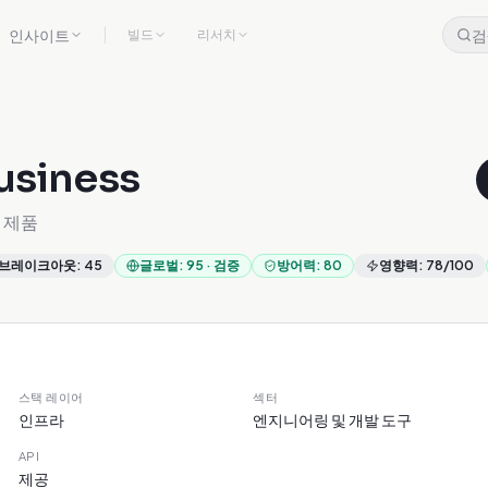
인사이트
검
빌드
리서치
usiness
 제품
브레이크아웃
:
45
글로벌
:
95
·
검증
방어력
:
80
영향력
:
78
/100
스택 레이어
섹터
인프라
엔지니어링 및 개발 도구
API
제공