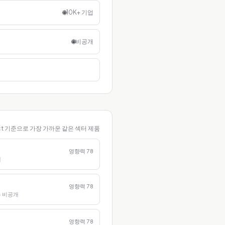
🌐
10K+ 기업
🌐
비공개
ct 기준으로 가장 가까운 같은 섹터 제품
영향력
78
개
영향력
78
· 비공개
영향력
78