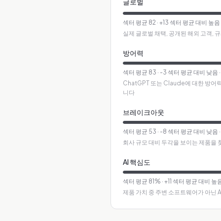
글로벌
섹터 평균
82
·
+13 섹터 평균 대비 높음
실제 글로벌 채택, 공개된 해외 고객, 
방어력
섹터 평균
83
·
-3 섹터 평균 대비 낮음
ChatGPT 또는 Claude에 대한 
니다
브레이크아웃
섹터 평균
53
·
-8 섹터 평균 대비 낮음
회사 규모 대비 두각을 보이는 제품을 
AI 핵심도
섹터 평균
81
%
·
+11 섹터 평균 대비 높
제품 가치 중 주변 소프트웨어가 아닌 