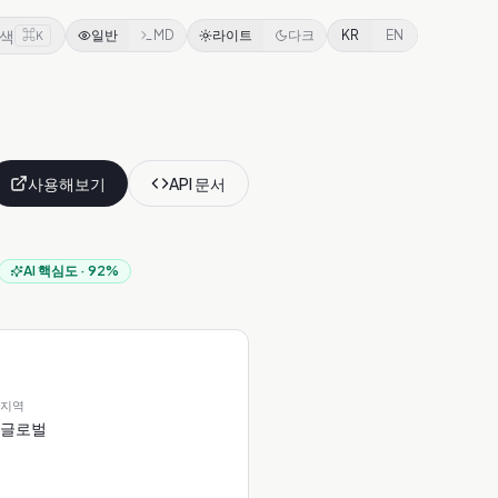
색
⌘
일반
MD
라이트
다크
KR
EN
K
사용해보기
API 문서
AI 핵심도
·
92
%
지역
글로벌