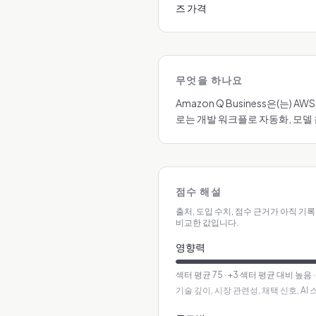
즈 가격
무엇을 하나요
Amazon Q Business은(는
로는 개발 워크플로 자동화, 모델 
점수 해설
출처, 도입 수치, 점수 근거가 아직 기
비교한 값입니다.
영향력
섹터 평균
75
·
+3 섹터 평균 대비 높음
기술 깊이, 시장 관련성, 채택 신호, A