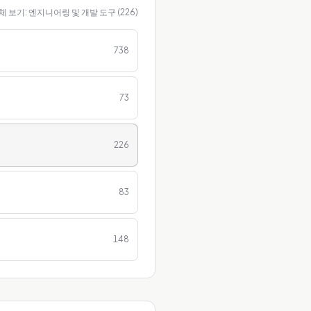
체 보기:
엔지니어링 및 개발 도구
(
226
)
738
73
226
83
148