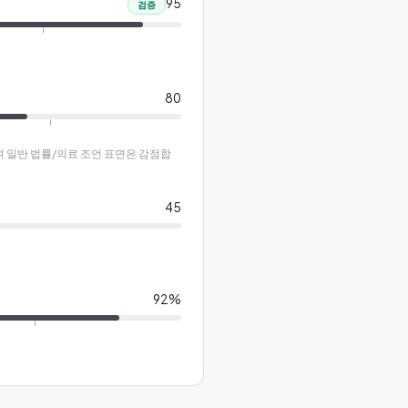
95
검증
80
하며 일반 법률/의료 조언 표면은 감점합
45
92
%